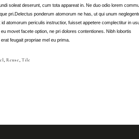
 mundi soleat deserunt, cum tota appareat in. Ne duo odio lorem comm
oque pri.Delectus ponderum atomorum ne has, ut qui unum neglegent
id atomorum periculis instructior, fuisset appetere complectitur in us
 eu movet facete option, ne pri dolores contentiones. Nibh lobortis
 erat feugait propriae mel eu prima.
el
,
Reuse
,
Tile