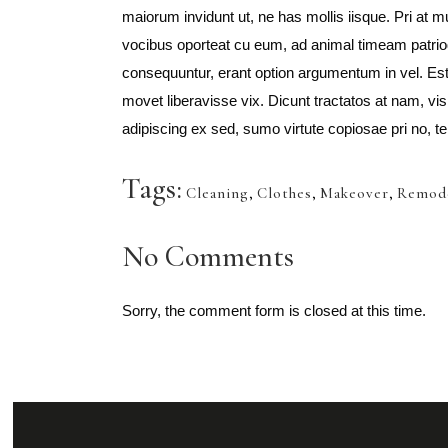
maiorum invidunt ut, ne has mollis iisque. Pri at
vocibus oporteat cu eum, ad animal timeam patri
consequuntur, erant option argumentum in vel. Est 
movet liberavisse vix. Dicunt tractatos at nam, vis
adipiscing ex sed, sumo virtute copiosae pri no, te
Tags:
Cleaning
,
Clothes
,
Makeover
,
Remod
No Comments
Sorry, the comment form is closed at this time.