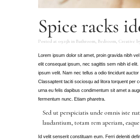
Spice racks id
Posted at 09:15h
in
Bathroom
,
Bedroom
,
Creative
b
Lorem ipsum dolor sit amet, proin gravida nibh vel 
elit consequat ipsum, nec sagittis sem nibh id eli
ipsum velit. Nam nec tellus a odio tincidunt auctor
Classaptent taciti sociosqu ad litora torquent per
urna eu felis dapibus condimentum sit amet a augu
fermentum nunc. Etiam pharetra.
Sed ut perspiciatis unde omnis iste n
laudantium, totam rem aperiam, eaque ip
Id velit senserit constituam eum. Ferri deleniti defi