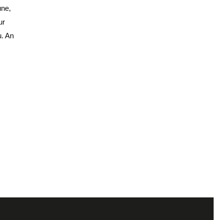
une,
ur
u. An