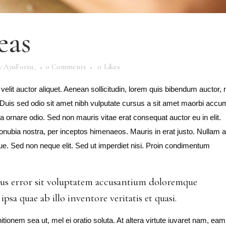
eas
y
AyuFortu_
0 Comments
0
Likes
velit auctor aliquet. Aenean sollicitudin, lorem quis bibendum auctor, n
t. Duis sed odio sit amet nibh vulputate cursus a sit amet maorbi acc
 a ornare odio. Sed non mauris vitae erat consequat auctor eu in elit.
 conubia nostra, per inceptos himenaeos. Mauris in erat justo. Nullam 
e. Sed non neque elit. Sed ut imperdiet nisi. Proin condimentum
atus error sit voluptatem accusantium doloremque
sa quae ab illo inventore veritatis et quasi.
nitionem sea ut, mel ei oratio soluta. At altera virtute iuvaret nam, eam